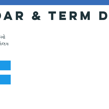
ar & Term 
ીખો
્લિક