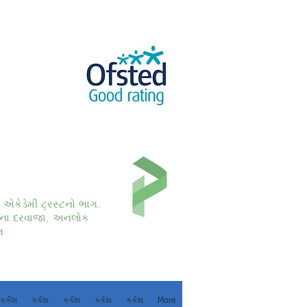
કો એકેડેમી ટ્રસ્ટનો ભાગ.
ના દરવાજા, અનલોક
ત
કર્કશ
કર્કશ
કર્કશ
કર્કશ
કર્કશ
More