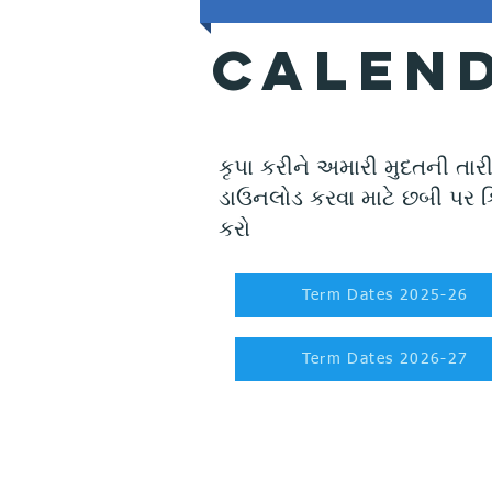
calend
કૃપા કરીને અમારી મુદતની તાર
ડાઉનલોડ કરવા માટે છબી પર ક
કરો
Term Dates 2025-26
Term Dates 2026-27