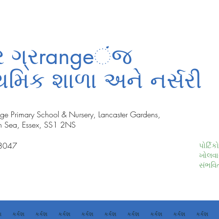
્ટર ગ્રrangeંજ
ાથમિક શાળા અને નર્સરી
nge Primary School & Nursery, Lancaster Gardens,
n Sea, Essex, SS1 2NS
8047
પોર્ટિ
ખોલવા
સંભવિ
શ
કર્કશ
કર્કશ
કર્કશ
કર્કશ
કર્કશ
કર્કશ
કર્કશ
કર્કશ
કર્કશ