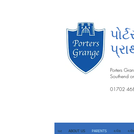
પોર
પ્ર
Porters Gra
Southend o
01702 46
ઘર
ABOUT US
PARENTS
કર્કશ
કર્ક