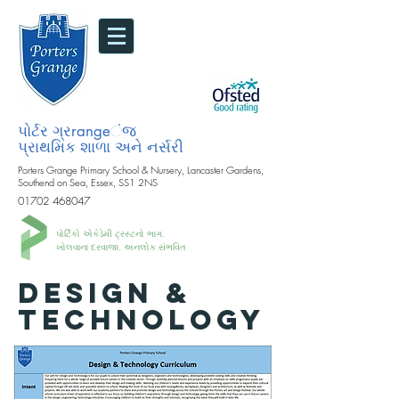
પોર્ટર ગ્રrangeંજ
પ્રાથમિક શાળા અને નર્સરી
Porters Grange Primary School & Nursery, Lancaster Gardens,
Southend on Sea, Essex, SS1 2NS
01702 468047
પોર્ટિકો એકેડેમી ટ્રસ્ટનો ભાગ.
ખોલવાના દરવાજા, અનલોક સંભવિત
DESIGN &
TECHNOLOGY