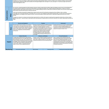
PSHE Learning Sequence
અમને ક Callલ કરો:
અમને શોધો:
01702 468047
પોર્ટર્સ ગ્રીંજ પ્રાઈમરી સ્કૂલ એન્ડ
નર્સરી, લેન્કેસ્ટર ગાર્ડન્સ, સાઉથેંડ
ઓન સી, એસેક્સ, એસએસ 1 2
એનએસ
પોર્ટિકો એકેડેમી ટ્રસ્ટનો ભાગ - દરવાજા ખોલીને, અનલ potentialક
સંભવિત -
www.porticoacademytrust.co.uk
59 રોનાલ્ડ હિલ ગ્રોવ, લે--ન-સી, એસેક્સ, એસએસ 9 2 જેબી -
01702