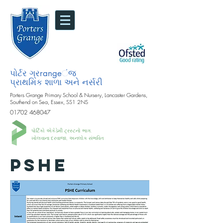
પોર્ટર ગ્રrangeંજ
પ્રાથમિક શાળા અને નર્સરી
Porters Grange Primary School & Nursery, Lancaster Gardens,
Southend on Sea, Essex, SS1 2NS
01702 468047
પોર્ટિકો એકેડેમી ટ્રસ્ટનો ભાગ.
ખોલવાના દરવાજા, અનલોક સંભવિત
PSHE