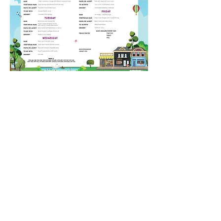
અમને ક Callલ કરો:
અમને શોધો:
01702 468047
પોર્ટર્સ ગ્રીંજ પ્રાઈમરી સ્કૂલ એન્ડ
નર્સરી, લેન્કેસ્ટર ગાર્ડન્સ, સાઉથેંડ