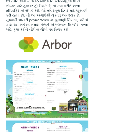
જો તમને લાગે કે તમારું બાળક નિ schoolશુલ્ક શાળા
ભોજન માટે હકદાર હોઈ શકે છે, તો કૃપા કરીને શાળા
officeફિસનો સંપર્ક કરો. જો તમે સ્કૂલ ડિનર માટે ચૂકવણી
કરી રહ્યા છો, તો આ અગાઉથી ચૂકવવું આવશ્યક છે.
ચુકવણી અમારી paymentનલાઇન ચુકવણી સિસ્ટમ, પેરેંટપે
દ્વારા થઈ શકે છે. તમારા પેરેંટપે એકાઉન્ટને Toક્સેસ કરવા
માટે, કૃપા કરીને નીચેના લોગો પર ક્લિક કરો: