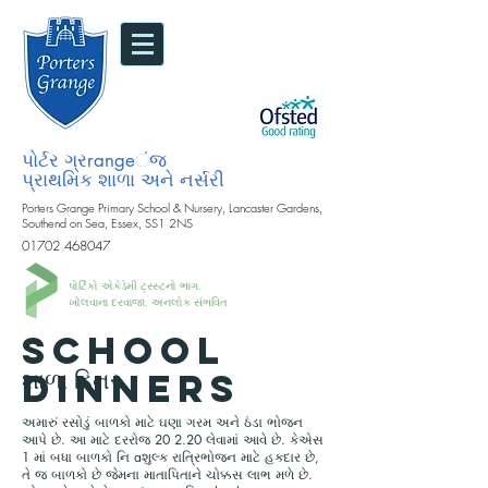
પોર્ટર ગ્રrangeંજ
પ્રાથમિક શાળા અને નર્સરી
Porters Grange Primary School & Nursery, Lancaster Gardens,
Southend on Sea, Essex, SS1 2NS
01702 468047
પોર્ટિકો એકેડેમી ટ્રસ્ટનો ભાગ.
ખોલવાના દરવાજા, અનલોક સંભવિત
SCHOOL
DINNERS
શાળા ડિનર
અમારું રસોડું બાળકો માટે ઘણા ગરમ અને ઠંડા ભોજન
આપે છે. આ માટે દરરોજ 20 2.20 લેવામાં આવે છે. કેએસ
1 માં બધા બાળકો નિ aશુલ્ક રાત્રિભોજન માટે હકદાર છે,
તે જ બાળકો છે જેમના માતાપિતાને ચોક્કસ લાભ મળે છે.