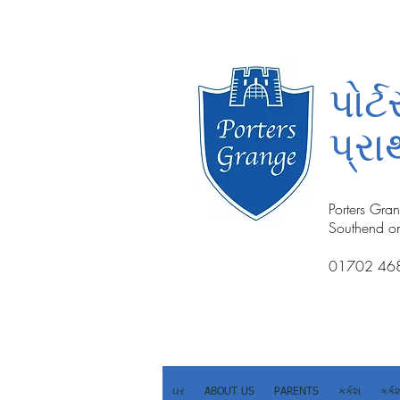
પોર
પ્ર
Porters Gra
Southend o
01702 46
ઘર
ABOUT US
PARENTS
કર્કશ
કર્ક