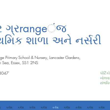
્ટર ગ્રrangeંજ
ાથમિક શાળા અને નર્સરી
nge Primary School & Nursery, Lancaster Gardens,
n Sea, Essex, SS1 2NS
8047
પોર્ટિ
ખોલવા
સંભવિ
શ
કર્કશ
કર્કશ
કર્કશ
કર્કશ
કર્કશ
કર્કશ
કર્કશ
કર્કશ
કર્કશ