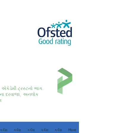
કો એકેડેમી ટ્રસ્ટનો ભાગ.
ના દરવાજા, અનલોક
ત
કર્કશ
કર્કશ
કર્કશ
કર્કશ
કર્કશ
More