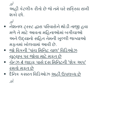
اور
અહીં કેટલીક રીતો છે જે તમે ઘરે સક્રિય રાખી
શકો છો.
اور
નેશનલ ટ્રસ્ટ દ્વારા પરિવારોને થોડી તાજી હવા
મળે તે માટે આવતા મહિનાઓમાં બગીચાઓ
અને ઉદ્યાનો સહિત તેમની ખુલ્લી જગ્યાઓ
મફતમાં ખોલવામાં આવી છે.
જો વિકની 'પાંચ મિનિટ ચાલ' વિડિઓઝ
યુટ્યુબ પર જોવા માટે મફત છે
ચેન્ઝ 4 લાઇફ પાસે દસ મિનિટની 'શેક અપ'
રમતો મફત છે
દૈનિક કસરત વિડિઓઝ
અહીં ઉપલબ્ધ છે
اور
સેલિબ્રિટીઝ સાથે અટકી
વેબસાઇટ્સ અને સોશિયલ મીડિયા દ્વારા
સંખ્યાબંધ હસ્તીઓ બાળકો માટે વસ્તુઓ કરી
રહી છે. તમે જો વિક્સ માટે પીઈ અને કીપિંગ
એક્ટિવ એરિયામાં એક લિંક શોધી શકો છો.
આમાંથી કેટલાક તપાસો:
اور
ગણિત:
કેરોલ વordર્ડમermanન અને 'મેથ્સ