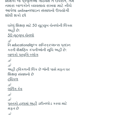
શિક્ષકો જે પ્રવૃત્તિઓ ગોઠવશે તે ઉપરાંત, તમે
તમારા બાળકોને વ્યવસાય રાખવા માટે નીચે
આપેલા onlineનલાઇન સંસાધનો ઉપયોગી
શોધી શકો છો
ઘરેલું શિક્ષણ માટે 50 યુટ્યુબ ચેનલોની લિંક્સ
અહીં છે:
50 યુટ્યુબ ચેનલો
اور
નિ educationalશુલ્ક સબ્સ્ક્રિપ્શન્સ પ્રદાન
કરતી શૈક્ષણિક કંપનીઓની સૂચિ અહીં છે:
બાળકો પ્રવૃત્તિ બ્લોગ
اور
اور
અહીં ટ્વિંકલની લિંક છે જેની પાસે મફત ઘર
શિક્ષણ સંસાધનો છે
ટ્વિંકલ
اور
લર્નિંગ કેવ
اور
اور
પુસ્તકો હાલમાં અહીં
ડાઉનલોડ કરવા માટે
મફત છે
اور