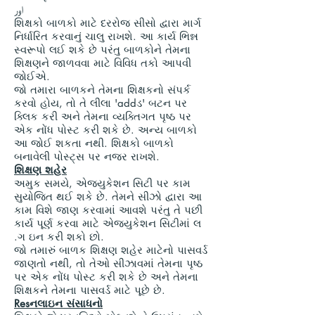
اور
શિક્ષકો બાળકો માટે દરરોજ સીસો દ્વારા માર્ગ
નિર્ધારિત કરવાનું ચાલુ રાખશે. આ કાર્ય ભિન્ન
સ્વરૂપો લઈ શકે છે પરંતુ બાળકોને તેમના
શિક્ષણને જાળવવા માટે વિવિધ તકો આપવી
જોઈએ.
જો તમારા બાળકને તેમના શિક્ષકનો સંપર્ક
કરવો હોય, તો તે લીલા 'addડ' બટન પર
ક્લિક કરી અને તેમના વ્યક્તિગત પૃષ્ઠ પર
એક નોંધ પોસ્ટ કરી શકે છે. અન્ય બાળકો
આ જોઈ શકતા નથી. શિક્ષકો બાળકો
બનાવેલી પોસ્ટ્સ પર નજર રાખશે.
શિક્ષણ શહેર
અમુક સમયે, એજ્યુકેશન સિટી પર કામ
સુયોજિત થઈ શકે છે. તેમને સીઝો દ્વારા આ
કામ વિશે જાણ કરવામાં આવશે પરંતુ તે પછી
કાર્ય પૂર્ણ કરવા માટે એજ્યુકેશન સિટીમાં લ
.ગ ઇન કરી શકો છો.
જો તમારું બાળક શિક્ષણ શહેર માટેનો પાસવર્ડ
જાણતો નથી, તો તેઓ સીઝાવમાં તેમના પૃષ્ઠ
પર એક નોંધ પોસ્ટ કરી શકે છે અને તેમના
શિક્ષકને તેમના પાસવર્ડ માટે પૂછે છે.
Resનલાઇન સંસાધનો