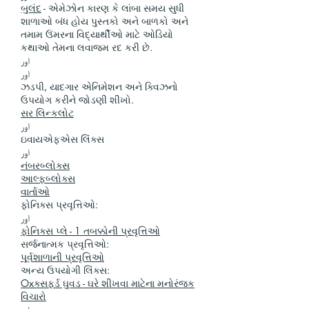
બુલંદ
- એમેઝોન કારણ કે લાંબા સમય સુધી
શાળાઓ બંધ હોય પુસ્તકો અને બાળકો અને
તમામ ઉંમરના વિદ્યાર્થીઓ માટે ઓડિયો
કથાઓ તેમના લવાજમ રદ કરી છે.
اور
اور
ઝડપી, યાદગાર એનિમેશન અને ક્વિઝનો
ઉપયોગ કરીને જોડણી શીખો.
સર લિન્કલોટ
اور
ઇવાયએફએસ લિંક્સ
اور
નંબરબ્લોક્સ
આલ્ફબ્લોક્સ
વાર્તાઓ
ફોનિક્સ પ્રવૃત્તિઓ:
اور
ફોનિક્સ પ્લે - 1 તબક્કોની પ્રવૃત્તિઓ
સર્જનાત્મક પ્રવૃત્તિઓ:
પૂર્વશાળાની પ્રવૃત્તિઓ
અન્ય ઉપયોગી લિંક્સ:
Oxક્સફર્ડ ઘુવડ - ઘરે શીખવા માટેના મનોરંજક
વિચારો