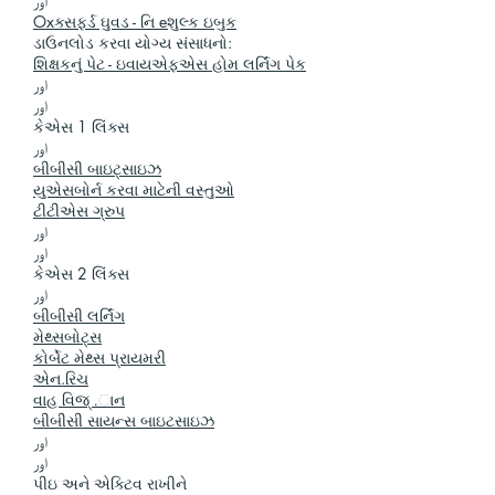
اور
Oxક્સફર્ડ ઘુવડ - નિ eશુલ્ક ઇબુક
ડાઉનલોડ કરવા યોગ્ય સંસાધનો:
શિક્ષકનું પેટ - ઇવાયએફએસ હોમ લર્નિંગ પેક
اور
اور
કેએસ 1 લિંક્સ
اور
બીબીસી બાઇટ્સાઇઝ
યુએસબોર્ન કરવા માટેની વસ્તુઓ
ટીટીએસ ગ્રુપ
اور
اور
કેએસ 2 લિંક્સ
اور
બીબીસી લર્નિંગ
મેથ્સબોટ્સ
કોર્બેટ મેથ્સ પ્રાયમરી
એન.રિચ
વાહ વિજ્ .ાન
બીબીસી સાયન્સ બાઇટસાઇઝ
اور
اور
પીઇ અને એક્ટિવ રાખીને