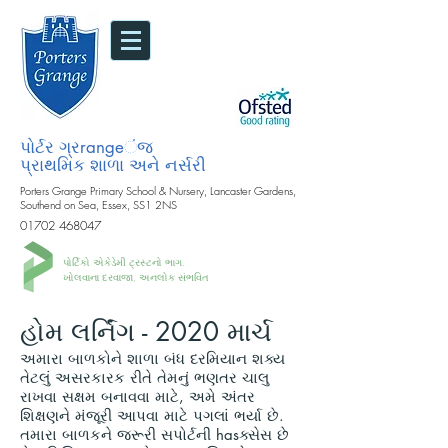
પોર્ટર ગ્રrangeંજ
પ્રાથમિક શાળા અને નર્સરી
Porters Grange Primary School & Nursery, Lancaster Gardens,
Southend on Sea, Essex, SS1 2NS
01702 468047
પોર્ટિકો એકેડેમી ટ્રસ્ટનો ભાગ.
ખોલવાના દરવાજા, અનલોક સંભવિત
હોમ લર્નિંગ - 2020 માર્ચ
અમારા બાળકોને શાળા બંધ દરમિયાન શક્ય
તેટલું અસરકારક રીતે તેમનું ભણતર ચાલુ
રાખવા સક્ષમ બનાવવા માટે, અમે અંતર
શિક્ષણને મંજૂરી આપવા માટે પગલાં ભર્યા છે.
તમારા બાળકને જરૂરી સપોર્ટની hasક્સેસ છે